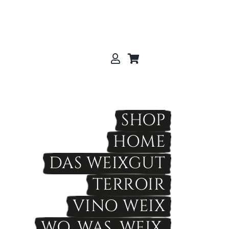
SHOP
HOME
DAS WEIXGUT
TERROIR
VINO WEIX
WO. WAS. WEIX.