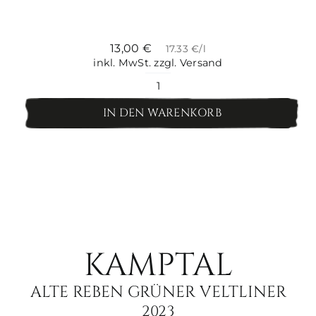
13,00
€
17.33 €/l
inkl. MwSt.
zzgl. Versand
Strass
Riesling
IN DEN WARENKORB
Menge
KAMPTAL
ALTE REBEN GRÜNER VELTLINER
2023