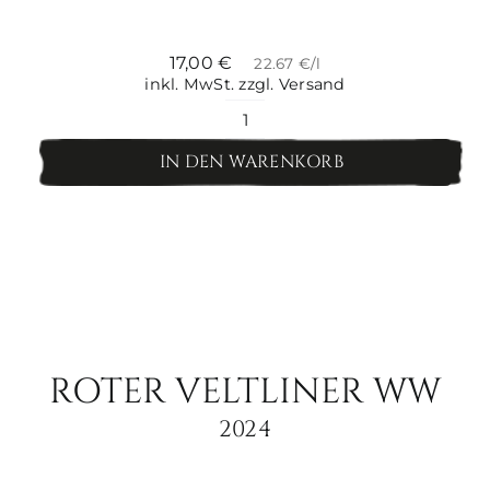
17,00
€
22.67 €/l
inkl. MwSt.
zzgl. Versand
Sauvignon
Blanc
IN DEN WARENKORB
WW
Menge
ROTER VELTLINER WW
2024