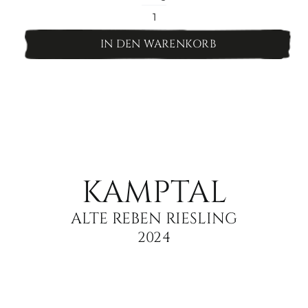
Kamptal
Alte
IN DEN WARENKORB
Reben
Grüner
Veltliner
Menge
KAMPTAL
ALTE REBEN RIESLING
2024