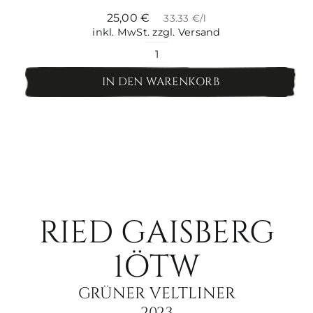
25,00
€
33.33 €/l
inkl. MwSt.
zzgl. Versand
Ried
Gaisberg
IN DEN WARENKORB
1ÖTW
Grüner
Veltliner
Menge
RIED GAISBERG
1ÖTW
GRÜNER VELTLINER
2023