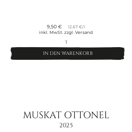
9,50
€
12.67 €/l
inkl. MwSt.
zzgl. Versand
Roter
Veltliner
IN DEN WARENKORB
Menge
MUSKAT OTTONEL
2025