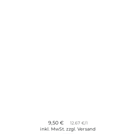
9,50
€
12.67 €/l
inkl. MwSt.
zzgl. Versand