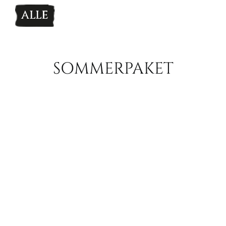
ALLE
WO. WAS. W
MEDIA
SOMMERPAKET
PARTNER
WOHN BEI
KONTAKT