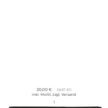
20,00
€
26.67 €/l
inkl. MwSt.
zzgl. Versand
Roter