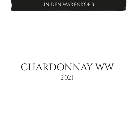
Veltliner
IN DEN WARENKORB
WW
Menge
CHARDONNAY WW
2021