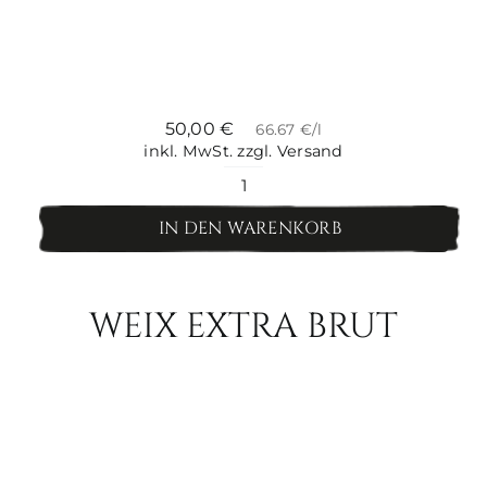
50,00
€
66.67 €/l
inkl. MwSt.
zzgl. Versand
Sommerpaket
Menge
IN DEN WARENKORB
WEIX EXTRA BRUT