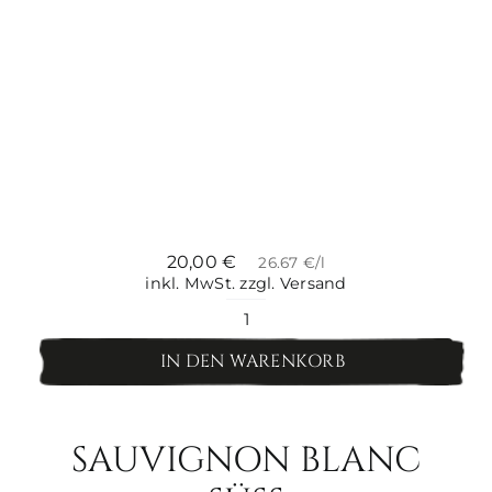
20,00
€
26.67 €/l
inkl. MwSt.
zzgl. Versand
Chardonnay
WW
IN DEN WARENKORB
Menge
SAUVIGNON BLANC