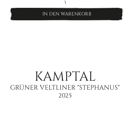
Muskat
Ottonel
IN DEN WARENKORB
Menge
KAMPTAL
GRÜNER VELTLINER "STEPHANUS"
2025