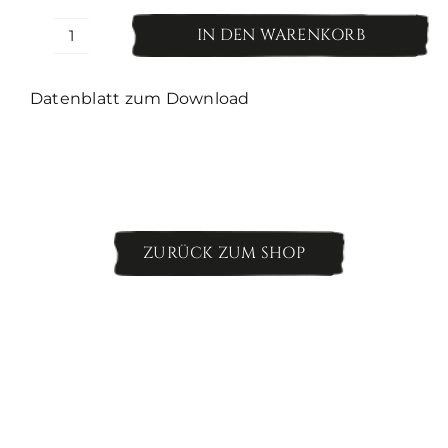
IN DEN WARENKORB
Anno
Dazumal
Riesling
Datenblatt zum Download
Menge
ZURÜCK ZUM SHOP