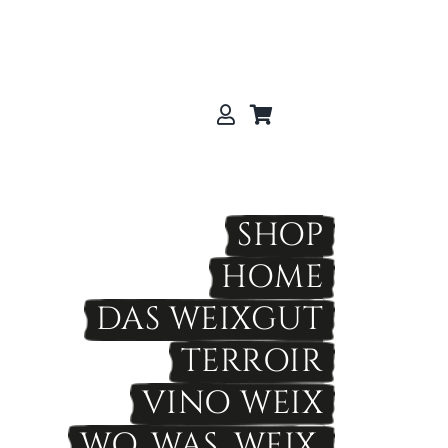
SHOP
HOME
DAS WEIXGUT
TERROIR
VINO WEIX
WO. WAS. WEIX.