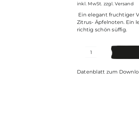
inkl. MwSt.
zzgl. Versand
Ein elegant fruchtiger V
Zitrus- Äpfelnoten. Ein 
richtig schön süffig.
Grüner
Veltliner
„Stephanus“
Datenblatt zum Downl
Menge