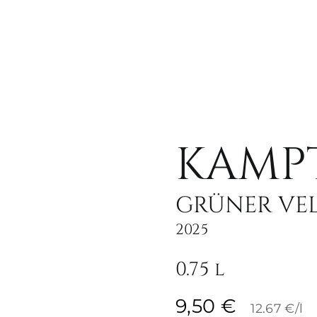
KAMP
GRÜNER VEL
2025
0.75 l
9,50
€
12.67 €/l