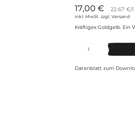
17,00
€
22.67 €/l
inkl. MwSt.
zzgl. Versand
Kräftiges Goldgelb. Ein 
Sauvignon
Blanc
WW
Datenblatt zum Downl
Menge