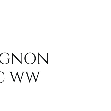
IGNON
C WW