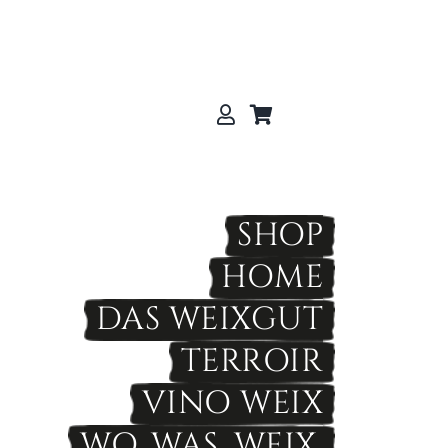
SHOP
HOME
DAS WEIXGUT
TERROIR
VINO WEIX
WO. WAS. WEIX.